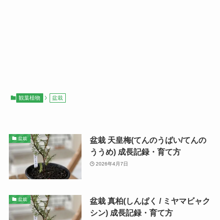
観葉植物
盆栽
盆栽 天皇梅(てんのうばい/てんの
盆栽
ううめ) 成長記録・育て方
2026年4月7日
盆栽 真柏(しんぱく / ミヤマビャク
盆栽
シン) 成長記録・育て方