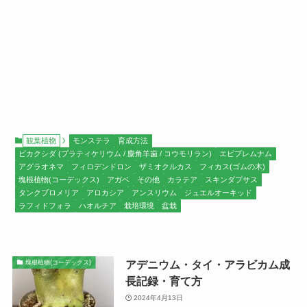
観葉植物
モンステラ
育成方法
ビカクシダ (プラティケリウム / 麋角羊歯 / コウモリラン)
エピプレムナム
アグラオネマ
フィロデンドロン
ザミオクルカス
フィカス(ゴムの木)
塊根植物(コーデックス)
アガベ
その他
カラテア
スキンダプサス
タンクブロメリア
アロカシア
アンスリウム
ジュエルオーキッド
ラフィドフォラ
ハオルチア
栽培環境
盆栽
アデニウム・タイ・アラビカム成
塊根植物(コーデックス)
長記録・育て方
2024年4月13日