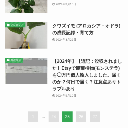
2024年3月16日
クワズイモ (アロカシア・オドラ)
アロカシア
の成長記録・育て方
2024年3月25日
【2024年】【追記：没収されまし
育成方法
た】Etsyで観葉植物(モンステラ)
を◯万円個人輸入しました。届く
のか？何日で届く？注意点ありト
ラブルあり
2024年5月10日
1
...
24
25
26
27