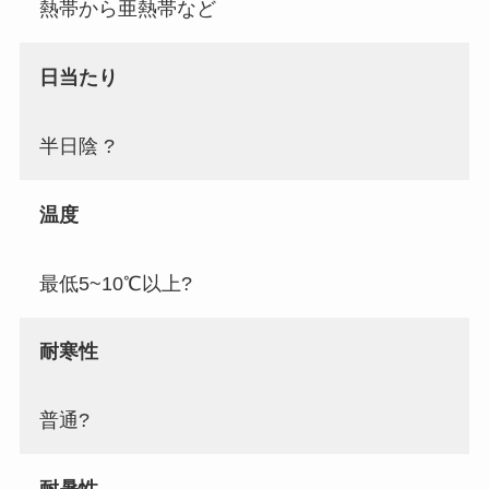
熱帯から亜熱帯など
日当たり
半日陰 ?
温度
最低5~10℃以上?
耐寒性
普通?