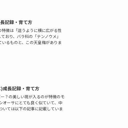
成長記録・育て方
の特徴は「這うように横に広がる性
しており、バラ科の「テンノウメ」
ているものと、この天皇梅がありま
TC)成長記録・育て方
シルバー？の美しい斑が入るのが特徴のモ
シオーサにとても良く似ていて、中
については以下の記事に記載していま