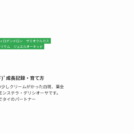
ィロデンドロン
ザミオクルカス
スリウム
ジュエルオーキッド
ド)’ 成長記録・育て方
の少しクリームがかった白斑、葉全
モンステラ・デリシオーサです。
送』でタイのパートナー