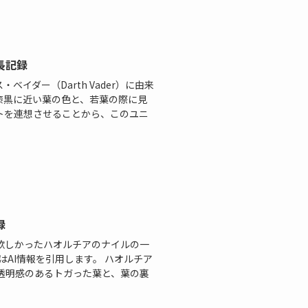
長記録
イダー（Darth Vader）に由来
漆黒に近い葉の色と、若葉の際に見
トを連想させることから、このユニ
録
欲しかったハオルチアのナイルの一
AI情報を引用します。 ハオルチア
透明感のあるトガった葉と、葉の裏