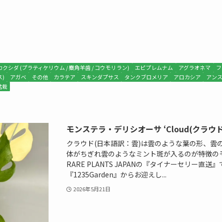
カクシダ (プラティケリウム / 麋角羊歯 / コウモリラン)
エピプレムナム
アグラオネマ
フ
)
アガベ
その他
カラテア
スキンダプサス
タンクブロメリア
アロカシア
アン
盆栽
モンステラ・デリシオーサ ‘Cloud(クラウ
クラウド(日本語訳：雲)は雲のような葉の形、雲
体がちぎれ雲のようなミント斑が入るのが特徴の
RARE PLANTS JAPANの『タイナーセリー直
『1235Garden』からお迎えし...
2026年5月21日