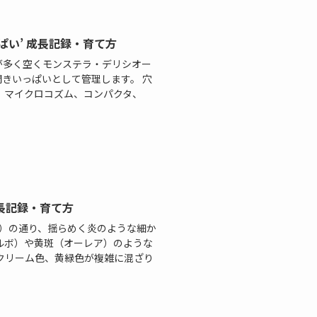
ぱい’ 成長記録・育て方
が多く空くモンステラ・デリシオー
開きいっぱいとして管理します。 穴
、マイクロコズム、コンパクタ、
成長記録・育て方
me＝炎）の通り、揺らめく炎のような細か
ルボ）や黄斑（オーレア）のような
クリーム色、黄緑色が複雑に混ざり