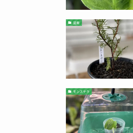
盆栽
モンステラ