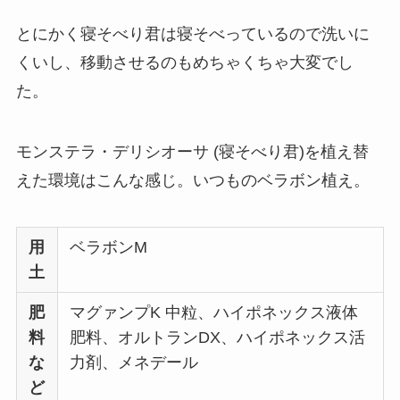
とにかく寝そべり君は寝そべっているので洗いに
くいし、移動させるのもめちゃくちゃ大変でし
た。
モンステラ・デリシオーサ (寝そべり君)を植え替
えた環境はこんな感じ。いつものベラボン植え。
用
ベラボンM
土
肥
マグァンプK 中粒、ハイポネックス液体
料
肥料、オルトランDX、ハイポネックス活
な
力剤、メネデール
ど