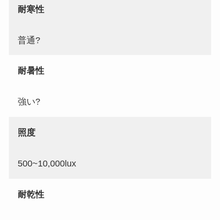
耐寒性
普通?
耐暑性
強い?
照度
500~10,000lux
耐乾性