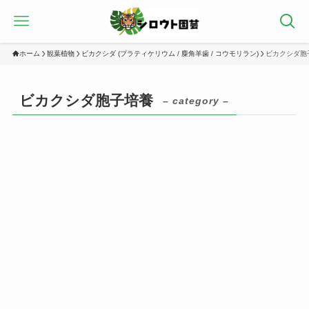
ホーム
観葉植物
ビカクシダ (プラティケリウム / 麋角羊歯 / コウモリラン)
ビカクシダ胞
ビカクシダ胞子培養
– category –