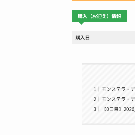
購入（お迎え）情報
購入日
モンステラ・デ
モンステラ・デ
【0日目】202